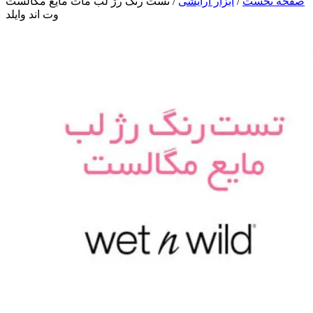
صفحه نخست
/
ابزار آرایشی
/
تست رنگ رژ لب مات مایع مگالست
وت اند وایلد