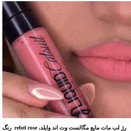
رنگ rebel rose رژ لب مات مایع مگالست وت اند وایلد،