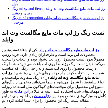
وایلد
رنگ missy and fierce رژ لب مات مایع مگالست وت اند وایلد،
زیبای وحشی
رنگ coral corruption رژ لب مات مایع مگالست وت اند وایلد،
مرجانی
تست رنگ رژ لب مات مایع مگالست وت اند
وایلد
رژ لب مات مایع مگالست وت اند وایلد
یکی از شناخته‌شده‌ترین
محصولات این برند است و طرفداران زیادی دارد. خرید
رژلب
معمولاً بدون تست محصول روی لب دشوار بوده و انتخاب را سخت
می‌کند. دیدن تست رنگ رژلب‌ها روی لب باعث می‌شود تا شما رنگ
درست محصول را روی لب ببینید و به‌راحتی رنگی که مناسب
شماست را انتخاب کرده و از دردسرهای خرید آن رها شوید.
رژ لب
مات مایع مگالست وت اند وایلد
در ۱۰ رنگ متفاوت تولیدشده و
انواع سلیقه‌ها را شامل می‌شود و شما می‌توانید به‌خوبی از رنگ‌های
متنوع این محصول برای موقعیت‌های گوناگون مثل استفاده روزانه
و یا مهمانی‌های شب استفاده کنید. الیته ما قبلا در
این مقاله
به طور
کامل به ویژگی‌های منحصربفرد این
رژلب مات
پرداختیم ولی در این
مقاله تست رنگ این محصول را برای شما آماده کرده‌ایم.