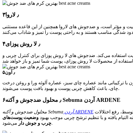
۳٫ لاروا
فیت و مؤثر است، و ضدجوش های لاروا همچنین از این قاعده مستثنی
۴٫ لا روش پوزای
یفیت استفاده می‌کند. ضدجوش های لا روش پوزای برای کنترل چربی و
۵٫ آون
 با ترکیباتی مانند عصاره چای سبز، عصاره آلوئه ورا و روغن درخت
چای، باعث کاهش چربی پوست و بهبود بافت پوست می‌شوند.
۶٫ محلول ضدجوش و آکنه Sebuma آردن ARDENE
به عنوان یک محصول با فرمولاسیون مؤثر جهت رفع و بهبود انواع آکنه مانند آکنه‌های معمولی، رزاسه و آکنه‌های التهابی ملایم تا متوسط، رفع اختلالات
آردن ARDENE
محلول ضدجوش و آکنه Sebuma
 التیام یافته و با تنظیم ترشح چربی موجب بهبود
وضعیت پوست‌های
می‌شود.
چرب و جوش دار