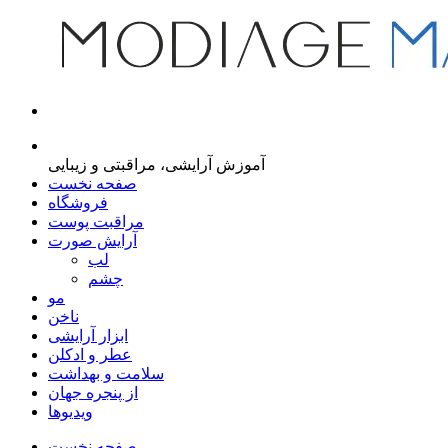
مجله اینترنتی مدیاژ
آموزش آرایشی، مراقبتی و زیبایی
صفحه نخست
فروشگاه
مراقبت پوست
آرایش صورت
لب
چشم
مو
ناخن
ابزار آرایشی
عطر و ادکلن
سلامت و بهداشت
از پنجره جهان
ویدیوها
صفحه نخست