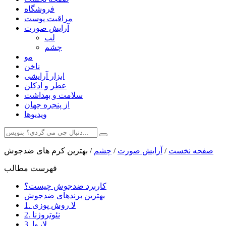
فروشگاه
مراقبت پوست
آرایش صورت
لب
چشم
مو
ناخن
ابزار آرایشی
عطر و ادکلن
سلامت و بهداشت
از پنجره جهان
ویدیوها
صفحه نخست
/
آرایش صورت
/
چشم
/
بهترین کرم های ضدجوش
فهرست مطالب
کاربرد ضدجوش چیست؟
بهترین برندهای ضدجوش
1. لا روش پوزی
2. نئوتروژنا
3. لاروا