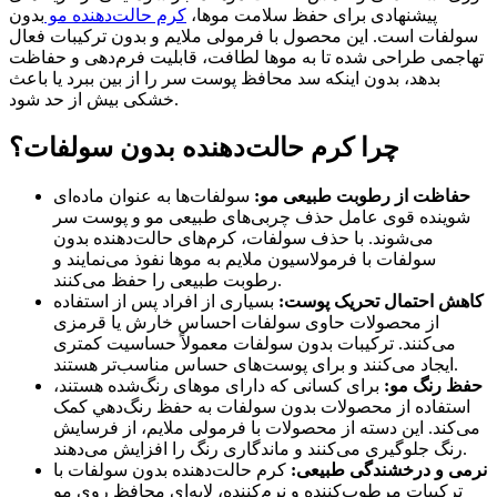
پیشنهادی برای حفظ سلامت موها،
کرم حالت‌دهنده مو
بدون
سولفات است. این محصول با فرمولی ملایم و بدون ترکیبات فعال
تهاجمی طراحی شده تا به موها لطافت، قابلیت فرم‌دهی و حفاظت
بدهد، بدون اینکه سد محافظ پوست سر را از بین ببرد یا باعث
خشکی بیش از حد شود.
چرا کرم حالت‌دهنده بدون سولفات؟
حفاظت از رطوبت طبیعی مو:
سولفات‌ها به عنوان ماده‌ای
شوینده قوی عامل حذف چربی‌های طبیعی مو و پوست سر
می‌شوند. با حذف سولفات، کرم‌های حالت‌دهنده بدون
سولفات با فرمولاسیون ملایم به موها نفوذ می‌‌نمایند و
رطوبت طبیعی را حفظ می‌کنند.
کاهش احتمال تحریک پوست:
بسیاری از افراد پس از استفاده
از محصولات حاوی سولفات احساس خارش یا قرمزی
می‌کنند. ترکیبات بدون سولفات معمولاً حساسیت کمتری
ایجاد می‌کنند و برای پوست‌های حساس مناسب‌تر هستند.
حفظ رنگ مو:
برای کسانی که دارای موهای رنگ‌شده هستند،
استفاده از محصولات بدون سولفات به حفظ رنگ‌دهي کمک
می‌کند. این دسته از محصولات با فرمولی ملایم، از فرسایش
رنگ جلوگیری می‌کنند و ماندگاری رنگ را افزایش می‌دهند.
نرمی و درخشندگی طبیعی:
کرم حالت‌دهنده بدون سولفات با
ترکیبات مرطوب‌کننده و نرم‌کننده، لایه‌ای محافظ روی مو