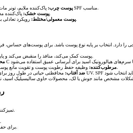
پاک‌کننده ملایم، تونر مات‌کننده، سرم یا ژل‌های آبرسان سبک، مرطوب‌کننده غیرچرب با SPF مناسب.
پوست چرب:
پاک‌کننده مغذی، سرم یا روغن‌های پایه، مرطوب‌کننده قوی، کرم شب غنی.
پوست خشک:
رویکرد تعادلی با پاک‌کننده ملایم، آبرسان سبک، مراقبت مناسب در برابر آفتاب.
پوست معمولی/مختلط:
را دارد. انتخاب بر پایه نوع پوست باشد. برای پوست‌های حساس، فرم
به تعادل pH پوست کمک می‌کند، منافذ را منقبض می‌کند و پایه را برای جذب بهتر مواد بعدی فراهم می‌کند.
محص
وظیفه حفظ رطوبت پوست و تقویت مانع پوست را دارد. فرمول‌ها به صورت کرم شب و کرم روز وجود دارند.
مرطوب‌کننده:
ضد آفتاب:
رو
تمیزکننده ملایم را استفاده کنید تا بافت سطحی پوست نرم شود.
سرم آبرسان یا ویتامین C جهت روشن‌کنندگی و حفاظت.
مرطوب‌کننده مناسب با SPF 30–۵۰ برای حفاظت در برابر آفتاب.