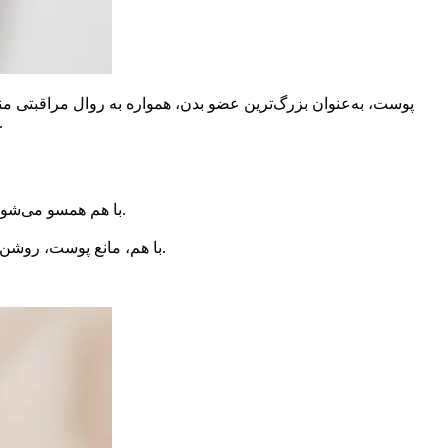
پوست، به‌عنوان بزرگ‌ترین عضو بدن، همواره به روال مراقبتی م
نتایج قابل اندازه‌گیری دارند. این مقاله یک راهنمای جامع برای طراحی یک پک مراقبت پوستی، با تمرکز ب
ترکیب محصولات با وظایف مشخص (پاک‌کننده، آبرسان، سرم، مرطوب‌کننده، SPF) با هم همسو می‌شوند تا کارایی روال افزایش یابد.
ترکیبات کلیدی مانند هیالورونیک اسید، نیاسینامید، رتینول یا ویتامین C با هم، مانع پوست، روشن‌کنندگی، و ترمیم روزانه را تقویت می‌کنند.