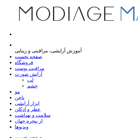
مجله اینترنتی مدیاژ
آموزش آرایشی، مراقبتی و زیبایی
صفحه نخست
فروشگاه
مراقبت پوست
آرایش صورت
لب
چشم
مو
ناخن
ابزار آرایشی
عطر و ادکلن
سلامت و بهداشت
از پنجره جهان
ویدیوها
صفحه نخست