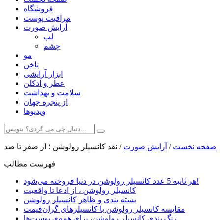
فروشگاه
مراقبت پوست
آرایش صورت
لب
چشم
مو
ناخن
ابزار آرایشی
عطر و ادکلن
سلامت و بهداشت
از پنجره جهان
ویدیوها
صفحه نخست
/
آرایش صورت
/
نقد کانسیلر رولوشن ؛ از صفر تا صد
فهرست مطالب
هر ثانیه 5 عدد کانسیلر رولوشن در دنیا فروخته می‌شود!
کانسیلر رولوشن ، از ادعا تا واقعیت
بسته بندی و ظاهر کانسیلر رولوشن
مقایسه کانسیلر رولوشن با کانسیلرهای گران‌قیمت
رنگ بندی کانسیلر رولوشن، برای همه‌ی پوست‌ها