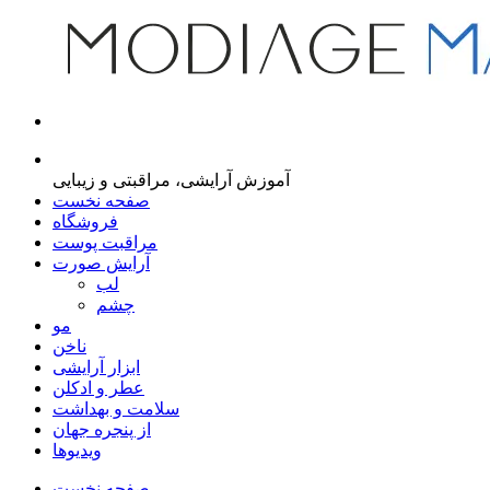
مجله اینترنتی مدیاژ
آموزش آرایشی، مراقبتی و زیبایی
صفحه نخست
فروشگاه
مراقبت پوست
آرایش صورت
لب
چشم
مو
ناخن
ابزار آرایشی
عطر و ادکلن
سلامت و بهداشت
از پنجره جهان
ویدیوها
صفحه نخست