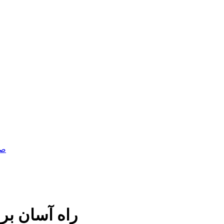
صف
۴ راه آسان ب