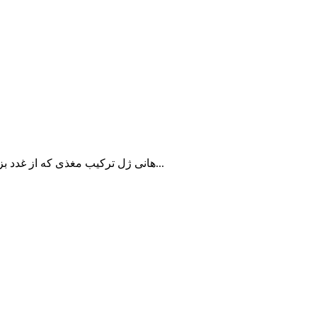
هانی ژل ترکیب مغذی که از غدد بزاقی زنبور عسل کارگر ترشح می شود و به عنوان غذای ملکه زنبورها...