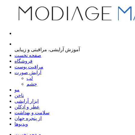
مجله اینترنتی مدیاژ
آموزش آرایشی، مراقبتی و زیبایی
صفحه نخست
فروشگاه
مراقبت پوست
آرایش صورت
لب
چشم
مو
ناخن
ابزار آرایشی
عطر و ادکلن
سلامت و بهداشت
از پنجره جهان
ویدیوها
صفحه نخست